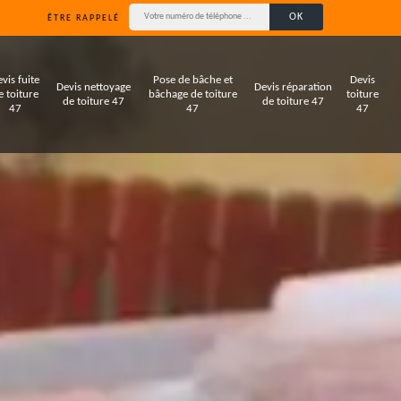
ÊTRE RAPPELÉ
vis fuite
Pose de bâche et
Devis
Devis nettoyage
Devis réparation
e toiture
bâchage de toiture
toiture
de toiture 47
de toiture 47
47
47
47