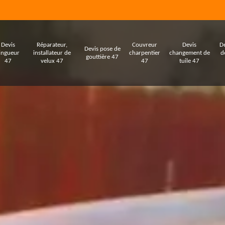
Devis
Réparateur,
Couvreur
Devis
De
Devis pose de
ingueur
installateur de
charpentier
changement de
d
gouttière 47
47
velux 47
47
tuile 47