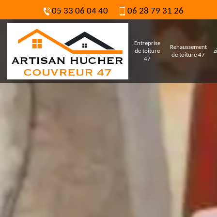
05 33 06 04 40
06 28 79 31 26
Entreprise
Rehaussement
de toiture
z
de toiture 47
47