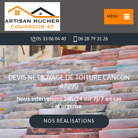
MENU
05 33 06 04 40
06 28 79 31 26
DEVIS NETTOYAGE DE TOITURE CANCON
47290
Nous intervenons 24h/24 sur 7j/7 en cas
d'urgence
NOS RÉALISATIONS