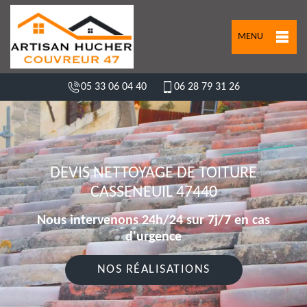
MENU
05 33 06 04 40
06 28 79 31 26
DEVIS NETTOYAGE DE TOITURE
CASSENEUIL 47440
Nous intervenons 24h/24 sur 7j/7 en cas
d'urgence
NOS RÉALISATIONS