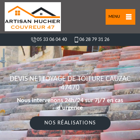
MENU
05 33 06 04 40
06 28 79 31 26
DEVIS NETTOYAGE DE TOITURE CAUZAC
47470
Nous intervenons 24h/24 sur 7j/7 en cas
d'urgence
NOS RÉALISATIONS