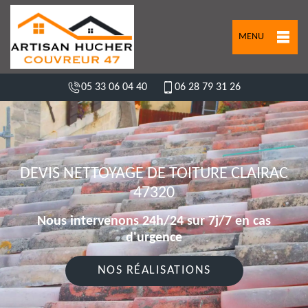
MENU
05 33 06 04 40
06 28 79 31 26
DEVIS NETTOYAGE DE TOITURE CLAIRAC
47320
Nous intervenons 24h/24 sur 7j/7 en cas
d'urgence
NOS RÉALISATIONS