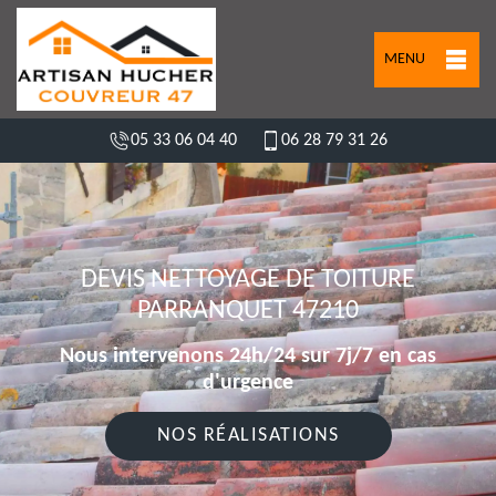
MENU
05 33 06 04 40
06 28 79 31 26
DEVIS NETTOYAGE DE TOITURE
PARRANQUET 47210
Nous intervenons 24h/24 sur 7j/7 en cas
d'urgence
NOS RÉALISATIONS