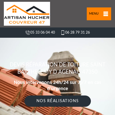
MENU
05 33 06 04 40
06 28 79 31 26
DEVIS RÉPARATION DE TOITURE SAINT
BARTHELEMY D AGENAIS 47350
Nous intervenons 24h/24 sur 7j/7 en cas
d'urgence
NOS RÉALISATIONS