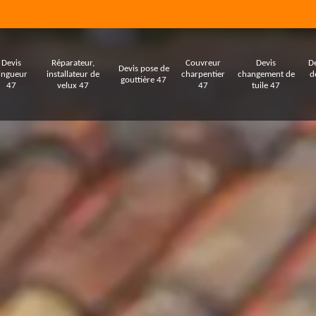
Devis
Réparateur,
Couvreur
Devis
De
Devis pose de
ingueur
installateur de
charpentier
changement de
d
gouttière 47
47
velux 47
47
tuile 47