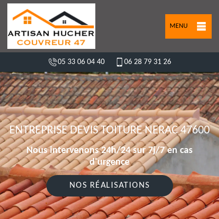
MENU
05 33 06 04 40
06 28 79 31 26
ENTREPRISE DEVIS TOITURE NERAC 47600
Nous intervenons 24h/24 sur 7j/7 en cas
d'urgence
NOS RÉALISATIONS