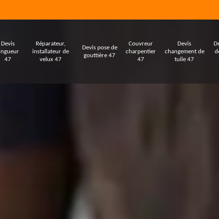
Devis
Réparateur,
Couvreur
Devis
De
Devis pose de
ingueur
installateur de
charpentier
changement de
d
gouttière 47
47
velux 47
47
tuile 47