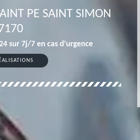
AINT PE SAINT SIMON
7170
4 sur 7j/7 en cas d'urgence
ÉALISATIONS