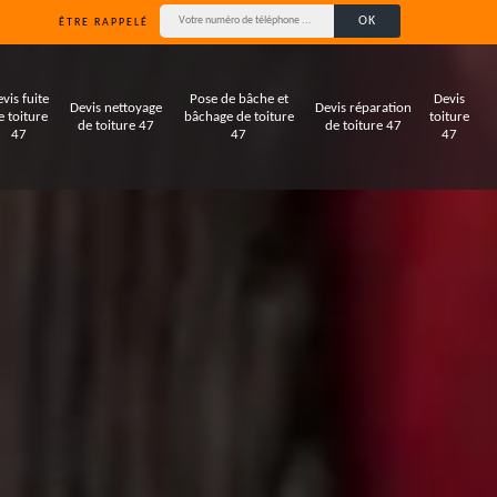
ÊTRE RAPPELÉ
vis fuite
Pose de bâche et
Devis
Devis nettoyage
Devis réparation
e toiture
bâchage de toiture
toiture
de toiture 47
de toiture 47
47
47
47