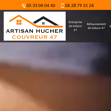
05 33 06 04 40
06 28 79 31 26
Entreprise
Rehaussement
de toiture
z
de toiture 47
47