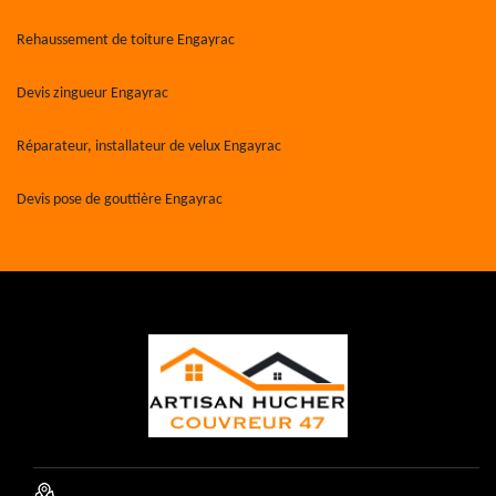
Rehaussement de toiture Engayrac
Devis zingueur Engayrac
Réparateur, installateur de velux Engayrac
Devis pose de gouttière Engayrac