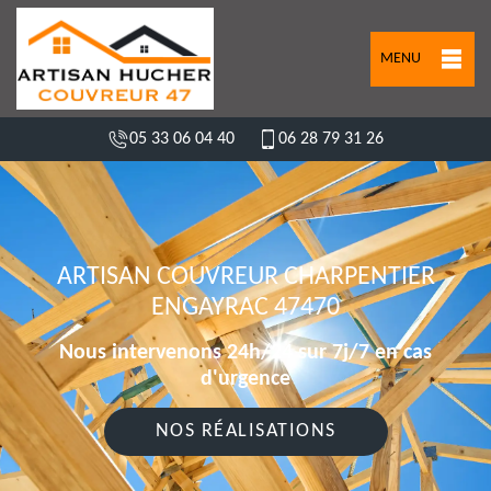
MENU
05 33 06 04 40
06 28 79 31 26
ARTISAN COUVREUR CHARPENTIER
ENGAYRAC 47470
Nous intervenons 24h/24 sur 7j/7 en cas
d'urgence
NOS RÉALISATIONS