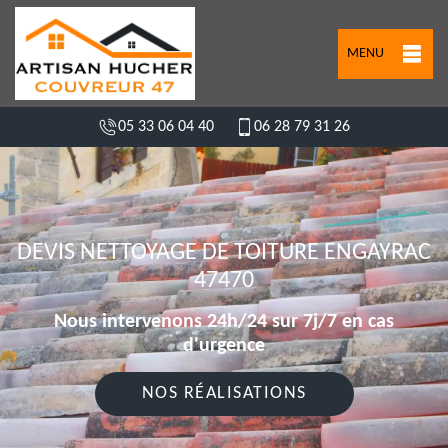
MENU
05 33 06 04 40
06 28 79 31 26
DEVIS NETTOYAGE DE TOITURE ENGAYRAC
47470
Nous intervenons 24h/24 sur 7j/7 en cas
d'urgence
NOS RÉALISATIONS