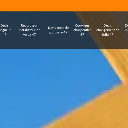
Devis
Réparateur,
Couvreur
Devis
De
Devis pose de
ingueur
installateur de
charpentier
changement de
d
gouttière 47
47
velux 47
47
tuile 47