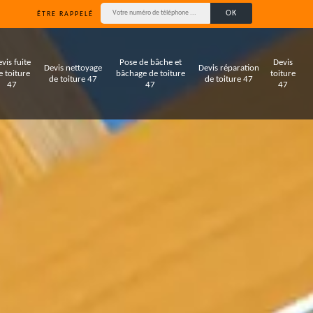
ÊTRE RAPPELÉ
vis fuite
Pose de bâche et
Devis
Devis nettoyage
Devis réparation
e toiture
bâchage de toiture
toiture
de toiture 47
de toiture 47
47
47
47