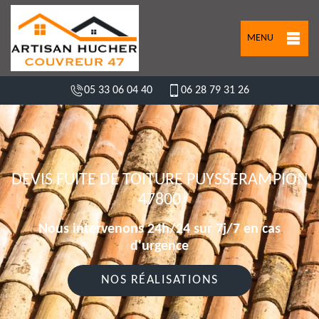
MENU
05 33 06 04 40
06 28 79 31 26
DEVIS FUITE DE TOITURE PUYSSERAMPION
47800
Nous intervenons 24h/24 sur 7j/7 en cas
d'urgence
NOS RÉALISATIONS