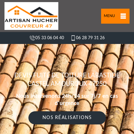
MENU
05 33 06 04 40
06 28 79 31 26
DEVIS FUITE DE TOITURE LABASTIDE
CASTEL AMOUROUX 47250
Nous intervenons 24h/24 sur 7j/7 en cas
d'urgence
NOS RÉALISATIONS